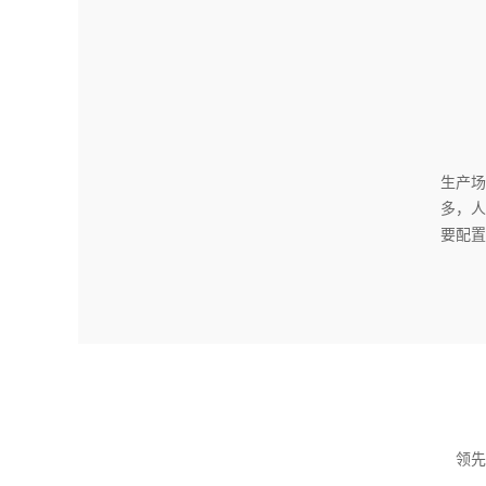
生产
多，
要配
领先