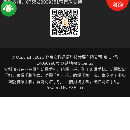
售后支持：
0755-23009351转售后支持
© Copyright 2025 北京安科迅捷科技发展有限公司
京ICP备
14056968号
网站地图
Sitemap
安科迅捷专业提供：
防爆手机
，
防爆平板
，
矿用防爆手机
，
防爆智能
手机
，
防爆手机终端
，
防爆手机价格
，
防爆手机厂家
，
本安型工业级
智能防爆手机
，
智能对讲手机
，
三防对讲手机
，
硬件对讲手机
，
Powered by
SZHL.cn